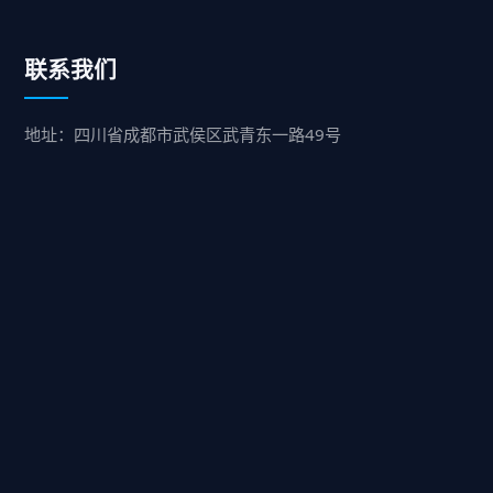
联系我们
地址：四川省成都市武侯区武青东一路49号
业务：15208492549
服务：15680379752
售后：15208492549
快速咨询