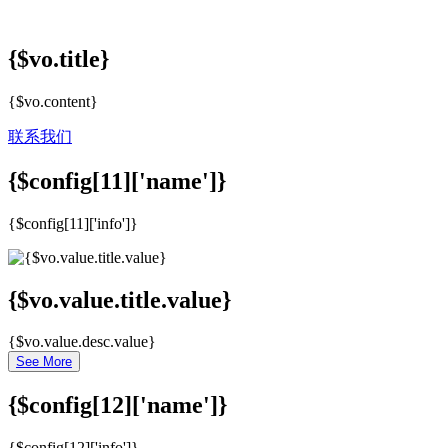
{$vo.title}
{$vo.content}
联系我们
{$config[11]['name']}
{$config[11]['info']}
{$vo.value.title.value}
{$vo.value.desc.value}
See More
{$config[12]['name']}
{$config[12]['info']}