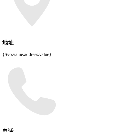
地址
{$vo.value.address.value}
电话