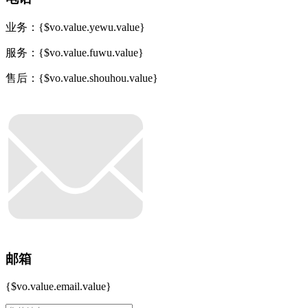
业务：{$vo.value.yewu.value}
服务：{$vo.value.fuwu.value}
售后：{$vo.value.shouhou.value}
邮箱
{$vo.value.email.value}