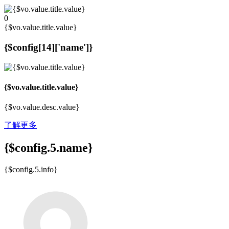
0
{$vo.value.title.value}
{$config[14]['name']}
{$vo.value.title.value}
{$vo.value.desc.value}
了解更多
{$config.5.name}
{$config.5.info}