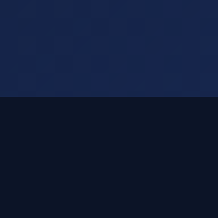
一体化运营平台
一个平台控全局，集调度、管控、应用于一体；一个屏幕
览全域，设备、巡检及环境大屏多维可视化。