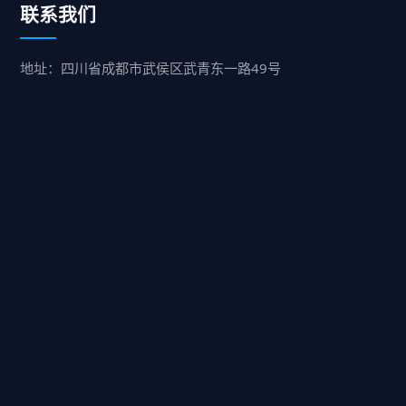
联系我们
地址：四川省成都市武侯区武青东一路49号
业务：15208492549
服务：15680379752
售后：15208492549
快速咨询